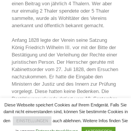
einen Beitrag von jährlich 4 Thalern. Wer aber
nur einmalig 2 Thaler spendete oder 5 Thaler
sammelte, wurde als Wohltäter des Vereins
anerkannt und öffentlich bekannt gemacht.
Anfang 1828 legte der Verein seine Satzung
König Friedrich Wilhelm III. vor mit der Bitte der
Bestätigung und der Verleihung der Rechte einer
juristischen Person. Der Herrscher geruhte mit
Kabinettsorder vom 27. Juli 1828, dem Ersuchen
nachzukommen. Er hatte die Eingabe den
Ministern der Justiz und des Innern zur Prüfung
vorgelegt. Diese hatten keine Bedenken. Die
Bestätigungsurkunde datiert vom 10. September
Diese Webseite speichert Cookies auf Ihrem Endgerät. Falls Sie
1828.
damit nicht einverstanden sind, können Sie bestimmte Cookies in
den
auch ablehnen. Weitere Infos finden Sie
EINSTELLUNGEN
© Straffälligen- und Bewährungshilfe Berlin e.V. – 2026